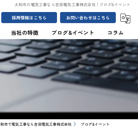
大和市の電気工事なら吉田電気工事株式会社 | ブログ&イベント
採用情報はこちら
お問い合わせはこちら
当社の特徴
ブログ&イベント
コラム
計装配線
制御盤接続
CAD製図
照明
光ケーブル
大和市で電気工事なら吉田電気工事株式会社
ブログ&イベント